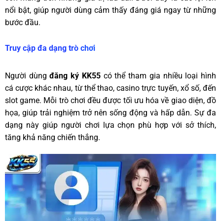
nổi bật, giúp người dùng cảm thấy đáng giá ngay từ những
bước đầu.
Truy cập đa dạng trò chơi
Người dùng
đăng ký KK55
có thể tham gia nhiều loại hình
cá cược khác nhau, từ thể thao, casino trực tuyến, xổ số, đến
slot game. Mỗi trò chơi đều được tối ưu hóa về giao diện, đồ
họa, giúp trải nghiệm trở nên sống động và hấp dẫn. Sự đa
dạng này giúp người chơi lựa chọn phù hợp với sở thích,
tăng khả năng chiến thắng.