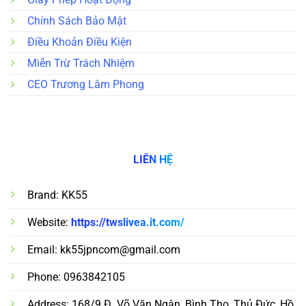
Chính Sách Bảo Mật
Điều Khoản Điều Kiện
Miễn Trừ Trách Nhiệm
CEO Trương Lâm Phong
LIÊN HỆ
Brand: KK55
Website:
https://twslivea.it.com/
Email:
kk55jpncom@gmail.com
Phone:
0963842105
Address:
168/9 Đ. Võ Văn Ngân, Bình Thọ, Thủ Đức, Hồ