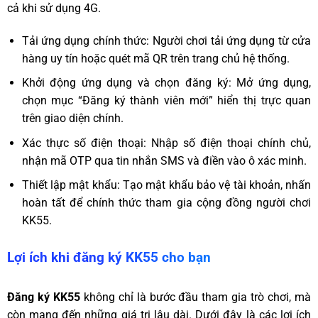
cả khi sử dụng 4G.
Tải ứng dụng chính thức: Người chơi tải ứng dụng từ cửa
hàng uy tín hoặc quét mã QR trên trang chủ hệ thống.
Khởi động ứng dụng và chọn đăng ký: Mở ứng dụng,
chọn mục “Đăng ký thành viên mới” hiển thị trực quan
trên giao diện chính.
Xác thực số điện thoại: Nhập số điện thoại chính chủ,
nhận mã OTP qua tin nhắn SMS và điền vào ô xác minh.
Thiết lập mật khẩu: Tạo mật khẩu bảo vệ tài khoản, nhấn
hoàn tất để chính thức tham gia cộng đồng người chơi
KK55.
Lợi ích khi đăng ký KK55 cho bạn
Đăng ký KK55
không chỉ là bước đầu tham gia trò chơi, mà
còn mang đến những giá trị lâu dài. Dưới đây là các lợi ích