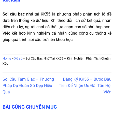
Soi cầu bạc nhớ
tại KK55 là phương pháp phân tích lô đề
dựa trên thống kê dữ liệu. Khi theo dõi lịch sử kết quả, nhận
diện chu kỳ, người chơi có thể lựa chọn con số phù hợp hơn.
Việc kết hợp kinh nghiệm cá nhân cùng công cụ thống kê
giúp quá trình soi cầu trở nên khoa học.
Home
»
Xổ số
»
Soi Cầu Bạc Nhớ Tại KK55 – Kinh Nghiệm Phân Tích Chuẩn
Xác
Soi Cầu Tam Giác – Phương
Đăng Ký KK55 – Bước Đầu
Pháp Dự Đoán Số Đẹp Hiệu
Tiên Để Nhận Ưu Đãi Tân Hội
Quả
Viên
BÀI CÙNG CHUYÊN MỤC