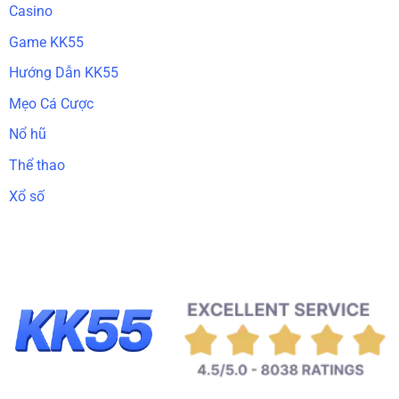
Casino
Game KK55
Hướng Dẫn KK55
Mẹo Cá Cược
Nổ hũ
Thể thao
Xổ số