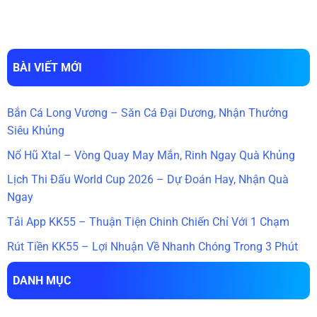
BÀI VIẾT MỚI
Bắn Cá Long Vương – Săn Cá Đại Dương, Nhận Thưởng
Siêu Khủng
Nổ Hũ Xtal – Vòng Quay May Mắn, Rinh Ngay Quà Khủng
Lịch Thi Đấu World Cup 2026 – Dự Đoán Hay, Nhận Quà
Ngay
Tải App KK55 – Thuận Tiện Chinh Chiến Chỉ Với 1 Chạm
Rút Tiền KK55 – Lợi Nhuận Về Nhanh Chóng Trong 3 Phút
DANH MỤC