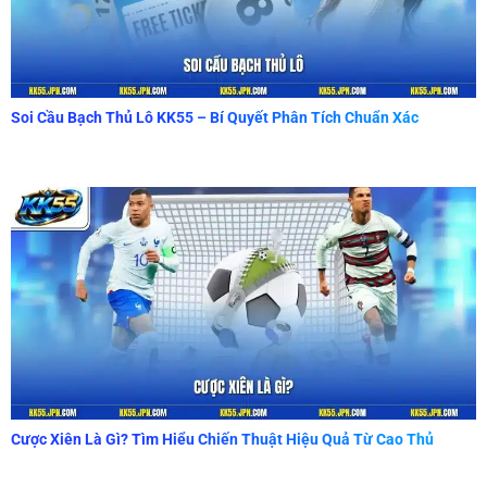
Soi Cầu Bạch Thủ Lô KK55 – Bí Quyết Phân Tích Chuẩn Xác
Cược Xiên Là Gì? Tìm Hiểu Chiến Thuật Hiệu Quả Từ Cao Thủ