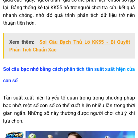
lại. Bảng thống kê tại KK55 hỗ trợ người chơi tra cứu kết quả
nhanh chóng, nhờ đó quá trình phân tích dữ liệu trở nên
thuận tiện hơn.
Xem thêm:
Soi Cầu Bạch Thủ Lô KK55 - Bí Quyết
Phân Tích Chuẩn Xác
Soi cầu bạc nhớ bằng cách phân tích tần suất xuất hiện của
con số
Tần suất xuất hiện là yếu tố quan trọng trong phương pháp
bạc nhớ, một số con số có thể xuất hiện nhiều lần trong thời
gian ngắn. Những số này thường được người chơi chú ý khi
lựa chọn.